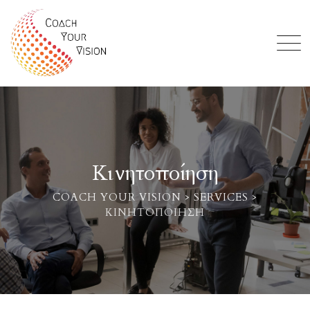
Skip
to
content
Κινητοποίηση
COACH YOUR VISION
>
SERVICES
>
ΚΙΝΗΤΟΠΟΊΗΣΗ