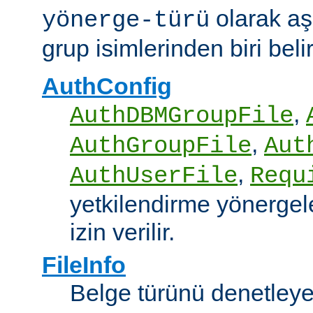
olarak aş
yönerge-türü
grup isimlerinden biri belirt
AuthConfig
,
AuthDBMGroupFile
,
AuthGroupFile
Aut
,
AuthUserFile
Requ
yetkilendirme yönergele
izin verilir.
FileInfo
Belge türünü denetley