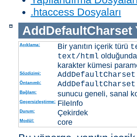
.htaccess Dosyaları
AddDefaultCharset
Bir yanıtın içerik türü
Açıklama:
t
olduğunda 
text/html
karakter kümesi paramet
AddDefaultCharset
Sözdizimi:
AddDefaultCharset
Öntanımlı:
sunucu geneli, sanal ko
Bağlam:
FileInfo
Geçersizleştirme:
Çekirdek
Durum:
core
Modül: