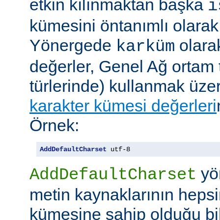
etkin kılınmaktan başka
i
kümesini öntanımlı olarak 
Yönergede
olarak
karküm
değerler, Genel Ağ ortam 
türlerinde) kullanmak üze
karakter kümesi değerleri
Örnek:
AddDefaultCharset
 utf-8
yö
AddDefaultCharset
metin kaynaklarının hepsi
kümesine sahip olduğu bil