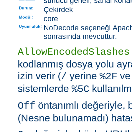
sunucu geneli, sanal kona
Çekirdek
Durum:
core
Modül:
NoDecode seçeneği Apache
Uyumluluk:
sonrasında mevcuttur.
AllowEncodedSlashes
kodlanmış dosya yolu ayr
izin verir (
yerine
ve
/
%2F
sistemlerde
kullanılm
%5C
öntanımlı değeriyle, 
Off
(Nesne bulunamadı) hatası