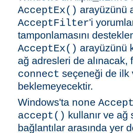
arayüzünü a
AcceptEx()
'i yorumla
AcceptFilter
tamponlamasını destekl
arayüzünü k
AcceptEx()
ağ adresleri de alınacak, 
seçeneği de ilk 
connect
beklemeyecektir.
Windows'ta
none
Accep
kullanır ve ağ 
accept()
bağlantılar arasında yer 