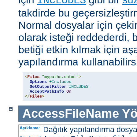
INCLUDES
takdirde bu geçersizleştir
Normal dosyalar için çek
olarak isteği reddederdi, 
betiği etkin kılmak için aş
yapılandırma kullanabilirs
<
Files
"mypaths.shtml"
>
Options
+Includes
SetOutputFilter
INCLUDES
AcceptPathInfo
On
</
Files
>
AccessFileName
Yö
Dağıtık yapılandırma dosyası
Açıklama: