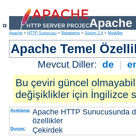
Apache 
Apache
>
HTTP Sunucusu
>
Belgeleme
>
Sürüm 2.4
>
Modüller
Apache Temel Özellik
Mevcut Diller:
de
|
e
Bu çeviri güncel olmayabil
değişiklikler için İngilizce
Apache HTTP Sunucusunda da
Açıklama:
özellikler
Çekirdek
Durum: