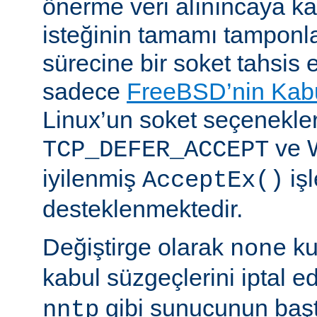
önerme veri alınıncaya 
isteğinin tamamı tampon
sürecine bir soket tahsis 
sadece
FreeBSD’nin Kabu
Linux’un soket seçenekle
ve 
TCP_DEFER_ACCEPT
iyilenmiş
işl
AcceptEx()
desteklenmektedir.
Değiştirge olarak
ku
none
kabul süzgeçlerini iptal e
gibi sunucunun başta
nntp