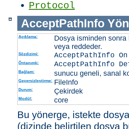
Protocol
AcceptPathInfo
Yön
Dosya isminden sonra be
Açıklama:
veya reddeder.
AcceptPathInfo On
Sözdizimi:
AcceptPathInfo De
Öntanımlı:
sunucu geneli, sanal ko
Bağlam:
FileInfo
Geçersizleştirme:
Çekirdek
Durum:
core
Modül:
Bu yönerge, istekte dosy
(dizinde belirtilen dosya 