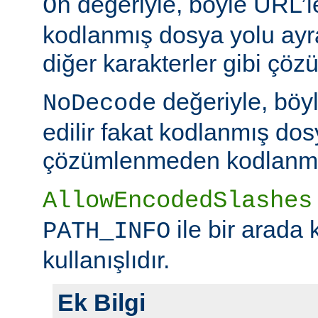
değeriyle, böyle URL’le
On
kodlanmış dosya yolu ayr
diğer karakterler gibi çöz
değeriyle, böy
NoDecode
edilir fakat kodlanmış dos
çözümlenmeden kodlanmış 
AllowEncodedSlashes
ile bir arada 
PATH_INFO
kullanışlıdır.
Ek Bilgi