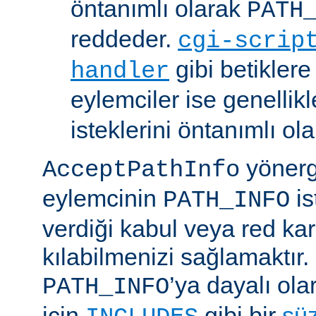
öntanımlı olarak
PATH
reddeder.
cgi-scrip
gibi betikler
handler
eylemciler ise genellik
isteklerini öntanımlı ol
yönerge
AcceptPathInfo
eylemcinin
is
PATH_INFO
verdiği kabul veya red kar
kılabilmenizi sağlamaktır.
’ya dayalı ola
PATH_INFO
için
gibi bir
sü