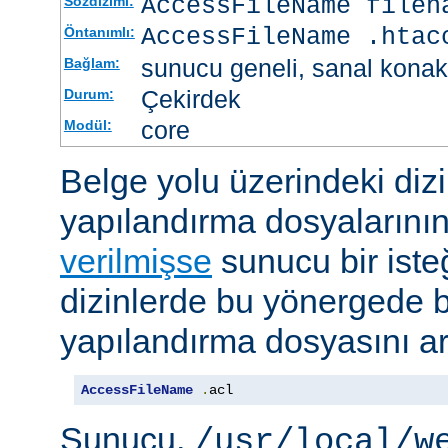
AccessFileName
filen
Sözdizimi:
AccessFileName .htac
Öntanımlı:
sunucu geneli, sanal konak
Bağlam:
Çekirdek
Durum:
core
Modül:
Belge yolu üzerindeki dizi
yapılandırma dosyalarını
verilmişse
sunucu bir iste
dizinlerde bu yönergede be
yapılandırma dosyasını ar
AccessFileName
.
acl
Sunucu,
/usr/local/w