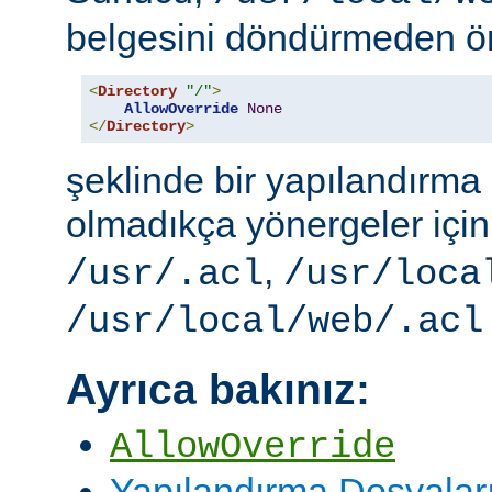
belgesini döndürmeden ö
<
Directory
"/"
>
AllowOverride
None
</
Directory
>
şeklinde bir yapılandırma i
olmadıkça yönergeler içi
,
/usr/.acl
/usr/loca
/usr/local/web/.acl
Ayrıca bakınız:
AllowOverride
Yapılandırma Dosyalar