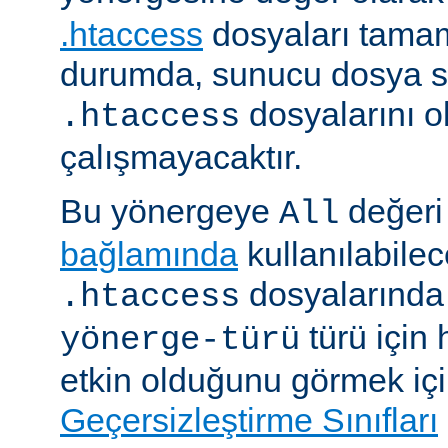
.htaccess
dosyaları tamam
durumda, sunucu dosya si
dosyalarını 
.htaccess
çalışmayacaktır.
Bu yönergeye
değeri 
All
bağlamında
kullanılabile
dosyalarında i
.htaccess
türü için
yönerge-türü
etkin olduğunu görmek iç
Geçersizleştirme Sınıfları