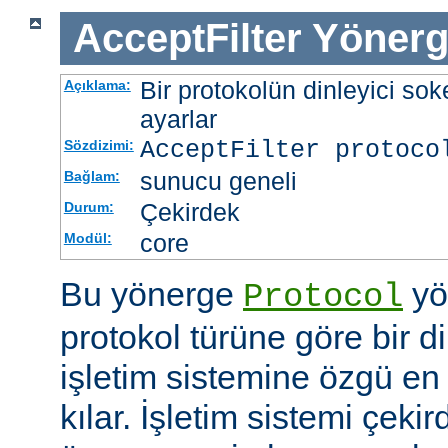
AcceptFilter
Yönerg
Bir protokolün dinleyici soke
Açıklama:
ayarlar
AcceptFilter
protoco
Sözdizimi:
sunucu geneli
Bağlam:
Çekirdek
Durum:
core
Modül:
Bu yönerge
yö
Protocol
protokol türüne göre bir d
işletim sistemine özgü en 
kılar. İşletim sistemi çekir