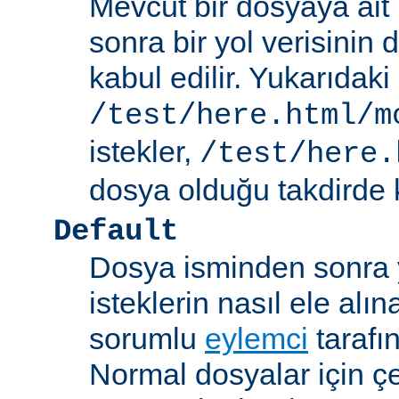
Mevcut bir dosyaya ait
sonra bir yol verisinin de
kabul edilir. Yukarıdaki
/test/here.html/m
istekler,
/test/here.
dosya olduğu takdirde k
Default
Dosya isminden sonra yo
isteklerin nasıl ele alı
sorumlu
eylemci
tarafı
Normal dosyalar için ç