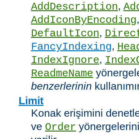
,
AddDescription
Ad
AddIconByEncoding
,
DefaultIcon
Direc
,
FancyIndexing
Hea
,
IndexIgnore
Index
yönergel
ReadmeName
benzerlerinin
kullanımına
Limit
Konak erişimini denet
ve
yönergelerini
Order