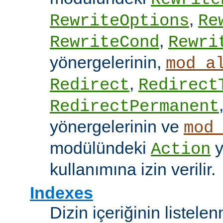
,
RewriteOptions
Re
,
RewriteCond
Rewri
yönergelerinin,
mod_a
,
Redirect
Redirect
RedirectPermanent
yönergelerinin ve
mod
modülündeki
y
Action
kullanımına izin verilir.
Indexes
Dizin içeriğinin listel