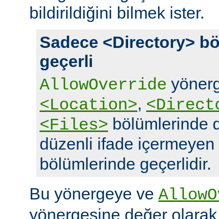
bildirildiğini bilmek ister.
Sadece <Directory> bö
geçerli
yönerg
AllowOverride
,
<Location>
<Direct
bölümlerinde d
<Files>
düzenli ifade içermeyen
bölümlerinde geçerlidir.
Bu yönergeye ve
AllowO
yönergesine değer olara