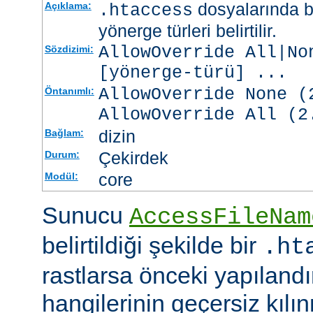
dosyalarında b
Açıklama:
.htaccess
yönerge türleri belirtilir.
AllowOverride All|No
Sözdizimi:
[
yönerge-türü
] ...
AllowOverride None (
Öntanımlı:
AllowOverride All (2
dizin
Bağlam:
Çekirdek
Durum:
core
Modül:
Sunucu
AccessFileNam
belirtildiği şekilde bir
.ht
rastlarsa önceki yapıland
hangilerinin geçersiz kıl