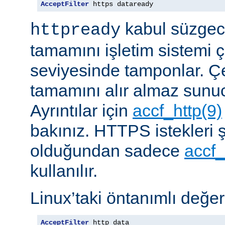
AcceptFilter
 https dataready
kabul süzgeci
httpready
tamamını işletim sistemi ç
seviyesinde tamponlar. Çe
tamamını alır almaz sunu
Ayrıntılar için
accf_http(9)
bakınız. HTTPS istekleri ş
olduğundan sadece
accf_
kullanılır.
Linux’taki öntanımlı değer
AcceptFilter