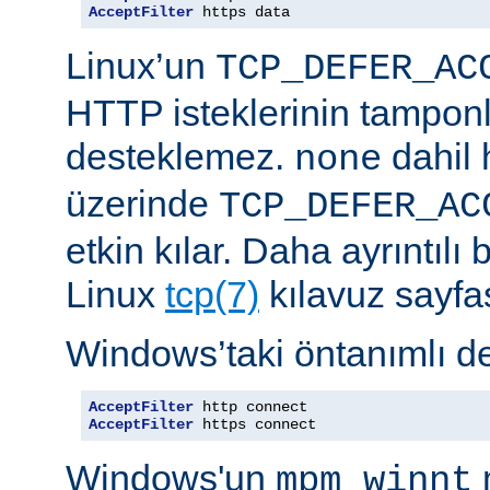
AcceptFilter
 https data
Linux’un
TCP_DEFER_AC
HTTP isteklerinin tampon
desteklemez.
dahil 
none
üzerinde
TCP_DEFER_AC
etkin kılar. Daha ayrıntılı 
Linux
tcp(7)
kılavuz sayfa
Windows’taki öntanımlı de
AcceptFilter
AcceptFilter
 https connect
Windows'un
mpm_winnt