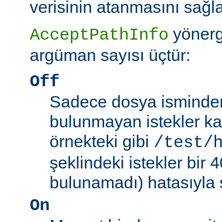
verisinin atanmasını sağla
yönerg
AcceptPathInfo
argüman sayısı üçtür:
Off
Sadece dosya isminden 
bulunmayan istekler kab
örnekteki gibi
/test/
şeklindeki istekler bir
bulunamadı) hatasıyla 
On