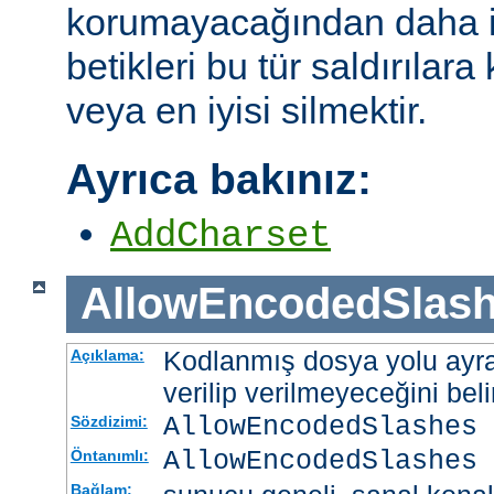
korumayacağından daha i
betikleri bu tür saldırılar
veya en iyisi silmektir.
Ayrıca bakınız:
AddCharset
AllowEncodedSlas
Kodlanmış dosya yolu ayrac
Açıklama:
verilip verilmeyeceğini belir
AllowEncodedSlashes 
Sözdizimi:
AllowEncodedSlashes 
Öntanımlı:
Bağlam: