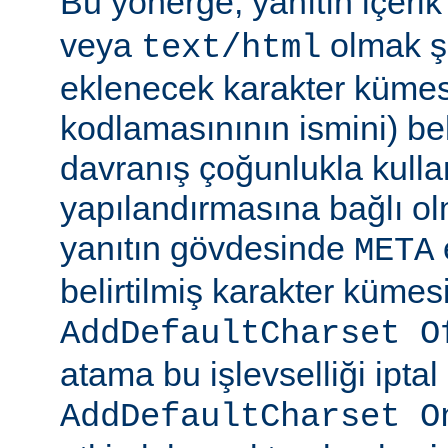
Bu yönerge, yanıtın içerik
veya
olmak şa
text/html
eklenecek karakter kümesi
kodlamasınının ismini) beli
davranış çoğunlukla kulla
yapılandırmasına bağlı olm
yanıtın gövdesinde
META
belirtilmiş karakter kümesi
AddDefaultCharset O
atama bu işlevselliği iptal
AddDefaultCharset O