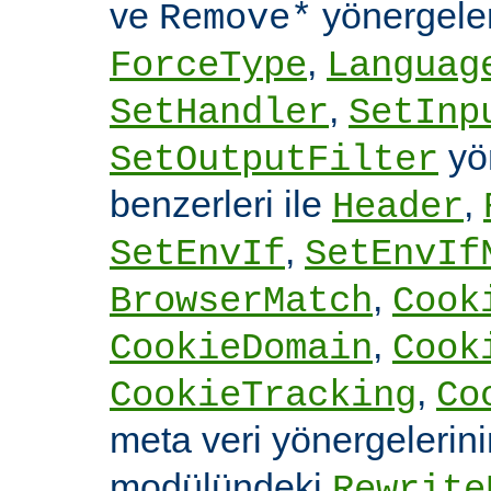
ve
yönergele
Remove*
,
ForceType
Languag
,
SetHandler
SetInp
yön
SetOutputFilter
benzerleri ile
,
Header
,
SetEnvIf
SetEnvIf
,
BrowserMatch
Cook
,
CookieDomain
Cook
,
CookieTracking
Co
meta veri yönergelerin
modülündeki
Rewrite