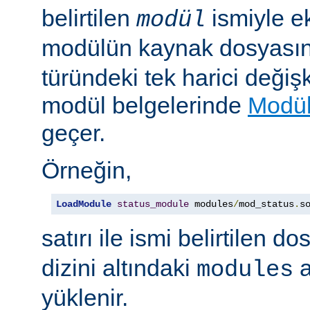
belirtilen
ismiyle e
modül
modülün kaynak dosyası
türündeki tek harici değiş
modül belgelerinde
Modül
geçer.
Örneğin,
LoadModule
status_module
 modules
/
mod_status
.
s
satırı ile ismi belirtilen d
dizini altındaki
a
modules
yüklenir.