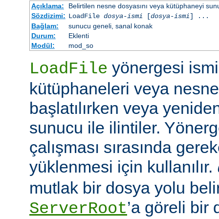
Açıklama:
Belirtilen nesne dosyasını veya kütüphaneyi sunucu 
Sözdizimi:
LoadFile
dosya-ismi
[
dosya-ismi
] ...
Bağlam:
sunucu geneli, sanal konak
Durum:
Eklenti
Modül:
mod_so
yönergesi ismi 
LoadFile
kütüphaneleri veya nesne
başlatılırken veya yeniden
sunucu ile ilintiler. Yöner
çalışması sırasında gerek
yüklenmesi için kullanılır.
mutlak bir dosya yolu belir
’a göreli bir
ServerRoot