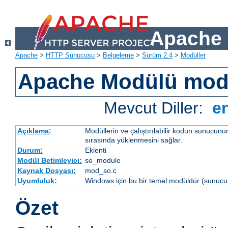
Apache 
Apache
>
HTTP Sunucusu
>
Belgeleme
>
Sürüm 2.4
>
Modüller
Apache Modülü mo
Mevcut Diller:
e
Açıklama:
Modüllerin ve çalıştırılabilir kodun sunucun
sırasında yüklenmesini sağlar.
Durum:
Eklenti
Modül Betimleyici:
so_module
Kaynak Dosyası:
mod_so.c
Uyumluluk:
Windows için bu bir temel modüldür (sunucu 
Özet