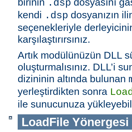
birinin
dosyasını ga
.dsp
kendi
dosyanızın ili
.dsp
seçenekleriyle derleyicinin
karşılaştırırsınız.
Artık modülünüzün DLL 
oluşturmalısınız. DLL’i 
dizininin altında bulunan
yerleştirdikten sonra
Loa
ile sunucunuza yükleyebili
LoadFile
Yönergesi