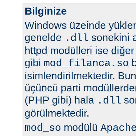
Bilginize
Windows üzeinde yüklene
genelde
sonekini a
.dll
httpd modülleri ise diğer
gibi
b
mod_filanca.so
isimlendirilmektedir. Bunu
üçüncü parti modüllerden
(PHP gibi) hala
son
.dll
görülmektedir.
modülü
mod_so
Apach