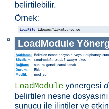
belirtilebilir.
Örnek:
LoadFile
 libexec
/
libxmlparse
.
so
LoadModule
Yönerg
Açıklama:
Belirtilen nesne dosyasını veya kütüphaneyi sunucu 
Sözdizimi:
LoadModule
modül dosya-ismi
Bağlam:
sunucu geneli, sanal konak
Durum:
Eklenti
Modül:
mod_so
yönergesi
LoadModule
d
belirtilen nesne dosyasın
sunucu ile ilintiler ve etki