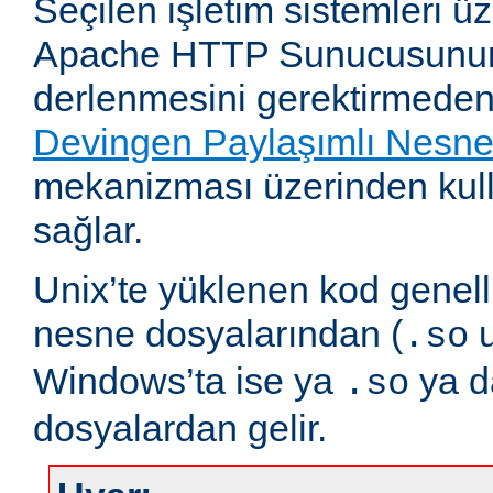
Seçilen işletim sistemleri 
Apache HTTP Sunucusunun
derlenmesini gerektirmeden
Devingen Paylaşımlı Nesn
mekanizması üzerinden kull
sağlar.
Unix’te yüklenen kod genell
nesne dosyalarından (
u
.so
Windows’ta ise ya
ya 
.so
dosyalardan gelir.