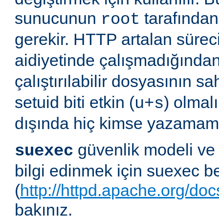
sunucunun
tarafından 
root
gerekir. HTTP artalan süre
aidiyetinde çalışmadığında
çalıştırılabilir dosyasının sa
setuid biti etkin (
) olmal
u+s
dışında hiç kimse yazamama
güvenlik modeli ve
suexec
bilgi edinmek için suexec b
(
http://httpd.apache.org/do
bakınız.