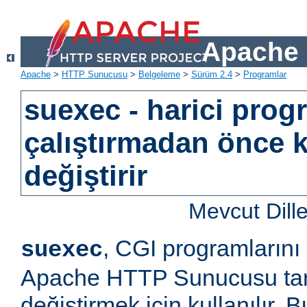
Apache 
Apache
>
HTTP Sunucusu
>
Belgeleme
>
Sürüm 2.4
>
Programlar
suexec - harici prog
çalıştırmadan önce k
değiştirir
Mevcut Dill
, CGI programlarını
suexec
Apache HTTP Sunucusu tara
değiştirmek için kullanılır.