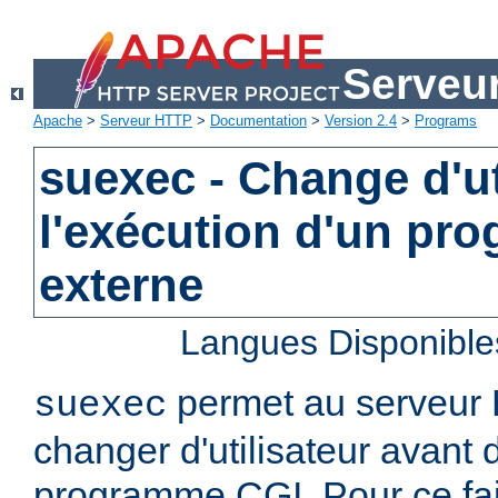
Serveu
Apache
>
Serveur HTTP
>
Documentation
>
Version 2.4
>
Programs
suexec - Change d'ut
l'exécution d'un pr
externe
Langues Disponible
permet au serveur
suexec
changer d'utilisateur avant 
programme CGI. Pour ce faire