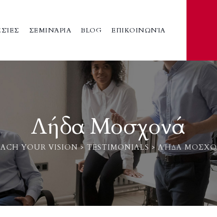
ΣΊΕΣ
ΣΕΜΙΝΆΡΙΑ
BLOG
ΕΠΙΚΟΙΝΩΝΊΑ
Λήδα Μοσχονά
ACH YOUR VISION
>
TESTIMONIALS
>
ΛΉΔΑ ΜΟΣΧ