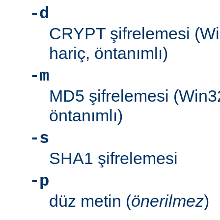
-d
CRYPT şifrelemesi (W
hariç, öntanımlı)
-m
MD5 şifrelemesi (Win3
öntanımlı)
-s
SHA1 şifrelemesi
-p
düz metin (
önerilmez
)