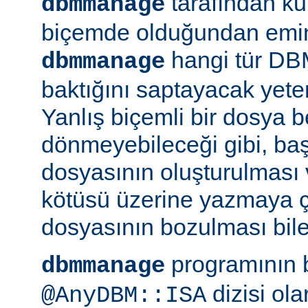
tarafından kul
dbmmanage
biçemde olduğundan emin 
hangi tür DB
dbmmanage
baktığını saptayacak yeterl
Yanlış biçemli bir dosya be
dönmeyebileceği gibi, ba
dosyasının oluşturulması
kötüsü üzerine yazmaya 
dosyasının bozulması bile 
programının 
dbmmanage
dizisi ol
@AnyDBM::ISA