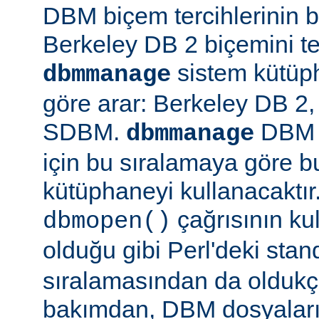
DBM biçem tercihlerinin bir
Berkeley DB 2 biçemini te
sistem kütüph
dbmmanage
göre arar: Berkeley DB 
SDBM.
DBM d
dbmmanage
için bu sıralamaya göre b
kütüphaneyi kullanacaktır
çağrısının kul
dbmopen()
olduğu gibi Perl'deki stan
sıralamasından da oldukça
bakımdan, DBM dosyaların