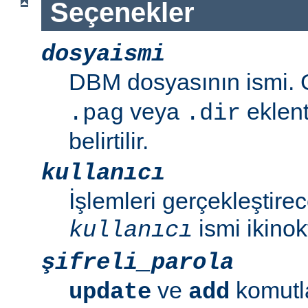
Seçenekler
dosyaismi
DBM dosyasının ismi. G
veya
eklent
.pag
.dir
belirtilir.
kullanıcı
İşlemleri gerçekleştirec
ismi ikinok
kullanıcı
şifreli_parola
ve
komutla
update
add