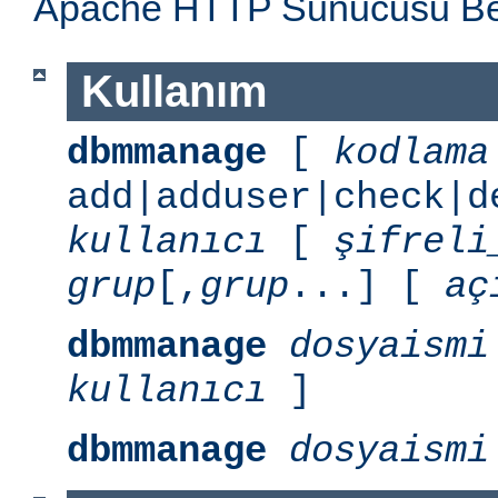
Apache HTTP Sunucusu Belg
Kullanım
dbmmanage
[
kodlama
add|adduser|check|d
kullanıcı
[
şifreli
grup
[,
grup
...] [
aç
dbmmanage
dosyaismi
kullanıcı
]
dbmmanage
dosyaismi