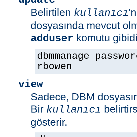
Belirtilen
'
kullanıcı
dosyasında mevcut olm
komutu gibidi
adduser
dbmmanage passwor
rbowen
view
Sadece, DBM dosyasının
Bir
belirti
kullanıcı
gösterir.