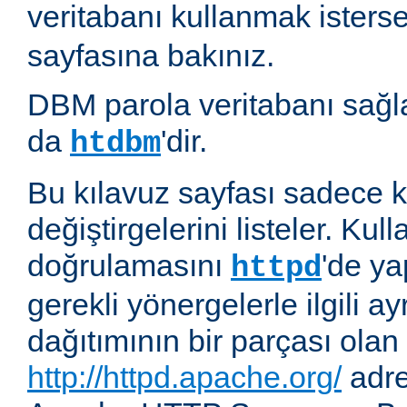
veritabanı kullanmak isters
sayfasına bakınız.
DBM parola veritabanı sağla
da
'dir.
htdbm
Bu kılavuz sayfası sadece k
değiştirgelerini listeler. Kull
doğrulamasını
'de ya
httpd
gerekli yönergelerle ilgili ay
dağıtımının bir parçası olan
http://httpd.apache.org/
adre