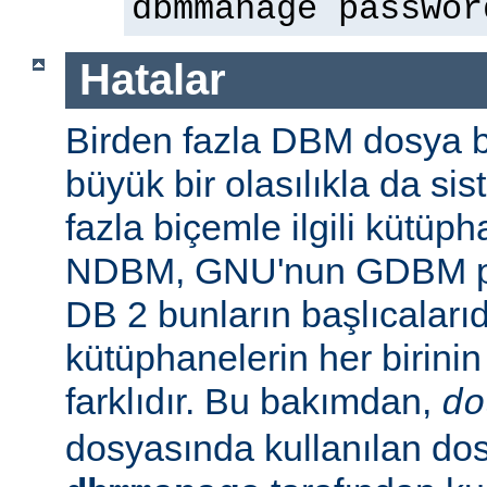
dbmmanage passwor
Hatalar
Birden fazla DBM dosya b
büyük bir olasılıkla da si
fazla biçemle ilgili kütüp
NDBM, GNU'nun GDBM pro
DB 2 bunların başlıcalarıd
kütüphanelerin her birinin
farklıdır. Bu bakımdan,
do
dosyasında kullanılan do