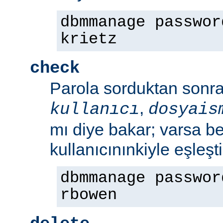
dbmmanage passwor
krietz
check
Parola sorduktan sonra 
,
kullanıcı
dosyais
mı diye bakar; varsa bel
kullanıcınınkiyle eşleşt
dbmmanage passwor
rbowen