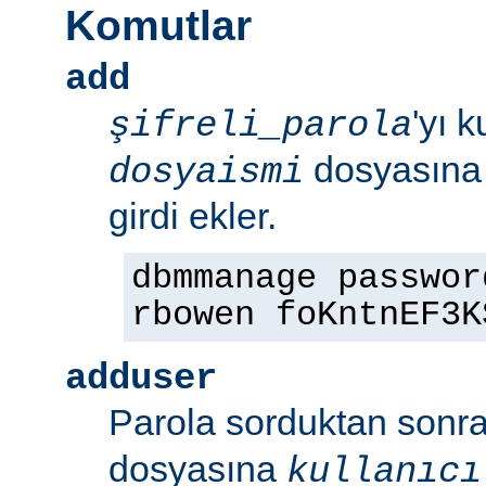
Komutlar
add
'yı 
şifreli_parola
dosyasın
dosyaismi
girdi ekler.
dbmmanage passwor
rbowen foKntnEF3K
adduser
Parola sorduktan sonr
dosyasına
kullanıcı