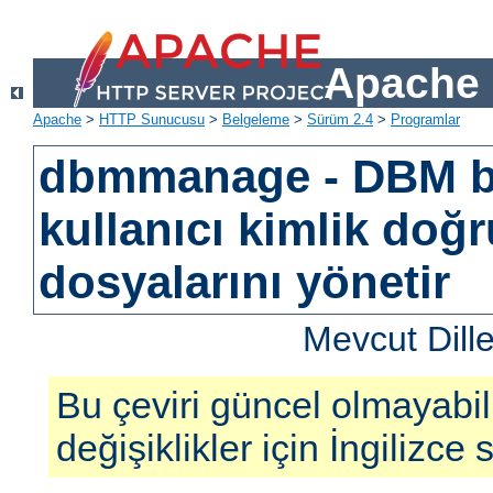
Apache 
Apache
>
HTTP Sunucusu
>
Belgeleme
>
Sürüm 2.4
>
Programlar
dbmmanage - DBM b
kullanıcı kimlik doğ
dosyalarını yönetir
Mevcut Dill
Bu çeviri güncel olmayabil
değişiklikler için İngilizce