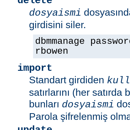
delete
dosyasın
dosyaismi
girdisini siler.
dbmmanage passwor
rbowen
import
Standart girdiden
kull
satırlarını (her satırda 
bunları
dos
dosyaismi
Parola şifrelenmiş olmal
update